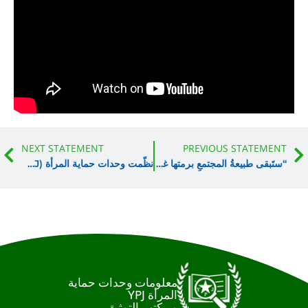
Next
NEXT STATEMENT
PREVIOUS STA
“ستَبقى طبيعةُ المجتمعِ برمتها غيرَ مُنيرة، ما دامت طبيعةُ المرأةِ تَعُومُ في الظلامِ الدامس”
نظّمت وحدات حماية المرأة (YPJ)، عرضاً عسكريّاً وذلك بمناسبة حلول الذكرى الـ 11 لتأسيسها ويوم ميلاد القائد عبد الله أوجلان 4 نيسان
معلومات وحدات حماية
المرأة YPJ
و مكتب التوثيق