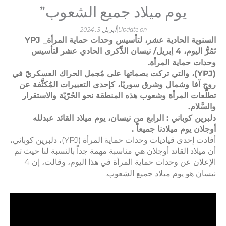
وم ميلاد جميع الشعوب”
Update on
أبريل 3, 2024
لحادية عشر، لتأسيس وحدات حماية المرأة_ YPJ
تَمُرُّ اليوم، 4 إبريل/ نيسان الذِّكرى الحادي عشر لتأسيس
ية المرأة.
)، والتي تركت بصماتها على مُجمل الحراك العسكريّ في
شمال وشرق سوريّا، كإحدى التعبيرات المُكثَّفة عن
لمرأة وشعوب هذه المنطقة نحو الحُرّيّة والاستقرار
اني : الرابع من نيسان، يوم ميلاد القائد عبدلله
 ميلادنا جميعاً .
أفادت إحدى قياديات وحدات حماية المرأة (YPJ)، دلبرين كوباني،
لقائد أوجلان هي مناسبة مهمة جداً بالنسبة لنا حيث تم
الإعلان عن وحدات حماية المرأة في هذا اليوم، وقالت، إن 4
يوم ميلاد جميع الشعوب.