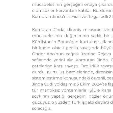
mücadelesinin gerçeğini ortaya çıkardı.
ölümsüzler kervanlara katıldı. Bu durum 
Komutan Jinda’nın Firas ve Rizgar adlı 2 
Komutan Jînda, direniş mirasının izind
mücadelesinin değerlerinin sadık bir 
Kürdistan’ın Botan’dan kurtuluş safları
bir kadın olarak gerilla savaşında büy
Önder Apo’nun çağrısı üzerine Rojava Kü
saflarında yerini alır. Komutan Jinda,
çetelerine karşı savaştı. Özgürlük sava
durdu. Kurtuluş hamlelerinde, direniş
sistemleştirme konusundaki özverili, cesu
Jinda Cudi yoldaşımız 3 Ekim 2024’te faşi
tür mantıksız yöntemlerle IŞİD’e karşı 
soykırım yaptığı gerçeğini gözler önü
gücüyüz, o yüzden Türk işgalci devleti de
soracağız.