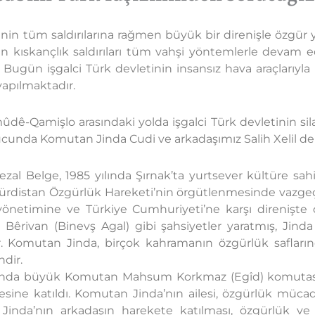
inin tüm saldırılarına rağmen büyük bir direnişle özgür
n kıskançlık saldırıları tüm vahşi yöntemlerle devam edi
r. Bugün işgalci Türk devletinin insansız hava araçlarıyl
apılmaktadır.
-Qamişlo arasındaki yolda işgalci Türk devletinin silah
ucunda Komutan Jinda Cudi ve arkadaşımız Salih Xelil de 
zal Belge, 1985 yılında Şırnak’ta yurtsever kültüre sah
ürdistan Özgürlük Hareketi’nin örgütlenmesinde vazgeç
önetimine ve Türkiye Cumhuriyeti’ne karşı direnişte o
rak Bêrivan (Binevş Agal) gibi şahsiyetler yaratmış, Ji
r. Komutan Jinda, birçok kahramanın özgürlük saflarınd
ndir.
yılında büyük Komutan Mahsum Korkmaz (Egîd) komutas
ine katıldı. Komutan Jinda’nın ailesi, özgürlük müca
 Jinda’nın arkadaşın harekete katılması, özgürlük ve 