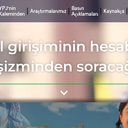
YPJ’nin
Basın
Araştırmalarımız
Kaynakça
Kaleminden
Açıklamaları
l girişiminin hesa
şizminden soraca