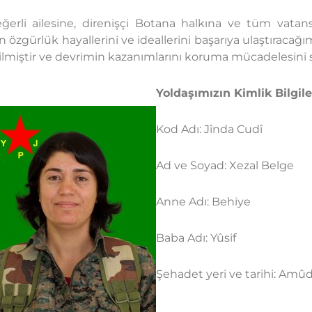
rli ailesine, direnişçi Botana halkına ve tüm vatanse
n özgürlük hayallerini ve ideallerini başarıya ulaştıracağ
dilmiştir ve devrimin kazanımlarını koruma mücadelesini 
Yoldaşımızın Kimlik Bilgiler
Kod Adı: Jînda Cudî
Ad ve Soyad: Xezal Belge
Anne Adı: Behiye
Baba Adı: Yûsif
Şehadet yeri ve tarihi: Amû