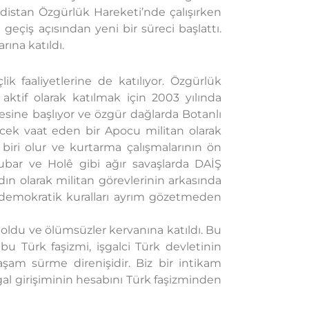
rdistan Özgürlük Hareketi’nde çalışırken
geçiş açısından yeni bir süreci başlattı.
rına katıldı.
k faaliyetlerine de katılıyor. Özgürlük
ktif olarak katılmak için 2003 yılında
esine başlıyor ve özgür dağlarda Botanlı
ecek vaat eden bir Apocu militan olarak
 biri olur ve kurtarma çalışmalarının ön
Rubar ve Holê gibi ağır savaşlarda DAİŞ
ın olarak militan görevlerinin arkasında
 demokratik kuralları ayrım gözetmeden
i oldu ve ölümsüzler kervanına katıldı. Bu
bu Türk faşizmi, işgalci Türk devletinin
şam sürme direnişidir. Biz bir intikam
şgal girişiminin hesabını Türk faşizminden