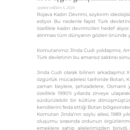
Update on
Ekim 5, 2024
Rojava Kadın Devrimi, soykırım ideolojis
ediyor. Bu nedenle faşist Türk devletini
özellikle kadın devrimcileri hedef alıyo
alınması tüm dünyanın gözleri önünde y
Komutanımız Jînda Cudi yoldaşımız, Amûdê
Türk devletinin bu amansız saldırısı son
Jinda Cudi olarak bilinen arkadaşımız Xe
özgürlük mücadelesi tarihinde Botan, K
zaman beylere, şehzadelere, Osmanlı y
özellikle 1990’lı yıllarda zirveye ulaşa
sürdürülebilir bir kültüre dönüşmüştü
kendilerini feda ettiği Botan bölgesinde
Komutan Jinda’nın soylu ailesi, 1989 
oluşumu sırasında ordunun örgütlenmes
emeklere sahip ailelerimizden biriydi.