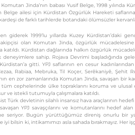
 Komutan Jinda’nın babası Yusif Belge, 1998 yılında Kü
Belge ailesi için Kürdistan Özgürlük Hareketi saflarına 
kardeşi de farklı tarihlerde botandaki ölümsüzler kervanla
en giderek 1999’lu yıllarda Kuzey Kürdistan’daki gençli
takipçisi olan Komutan Jinda, özgürlük mücadelesine a
na katıldı. Kürdistan dağlarında halkın özgürlük mücadel
ük deneyimlere sahip. Rojava Devrimi başladığında gel
rdistan’a gitti. YPJ saflarının en cesur kadınlarından
 Cezaa, Rabiaa, Mebruka, Til Koçer, Serêkaniyê, Şehit 
şının en zor zamanlarında Komutan Jinda, savaşan bir kad
in tüm cephelerinde ülke topraklarını koruma ve ulusal
r ve istekli tutumuyla çalışmalara katıldı.
st Türk devletinin silahlı insansız hava araçlarının hedef
savaşan YPJ savaşçılarını ve komutanlarını hedef alan 
ne seriyor. Bugün yürüttüğümüz direniş onurlu bir ya
 iyi bilsin ki, intikamımızı asla sahada bırakmayız. Her i