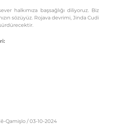
ver halkımıza başsağlığı diliyoruz. Biz
ımızın sözüyüz. Rojava devrimi, Jinda Cudi
sürdürecektir.
i:
dê-Qamişlo / 03-10-2024