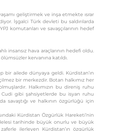
 yaşamı geliştirmek ve inşa etmekte ısrar
yor. İşgalci Türk devleti bu saldırılarda
a YPJ komutanları ve savaşçılarının hedef
lı insansız hava araçlarının hedefi oldu.
ölümsüzler kervanına katıldı.
ip bir ailede dünyaya geldi. Kürdistan’ın
ilmez bir merkezdir. Botan halkımız her
lmuşlardır. Halkımızın bu direniş ruhu
nda Cudi gibi şahsiyetlerde bu isyan ruhu
a savaştığı ve halkının özgürlüğü için
ındaki Kürdistan Özgürlük Hareketi’nin
delesi tarihinde büyük onurlu ve büyük
zaferle ilerleyen Kürdistan’ın özgürlük