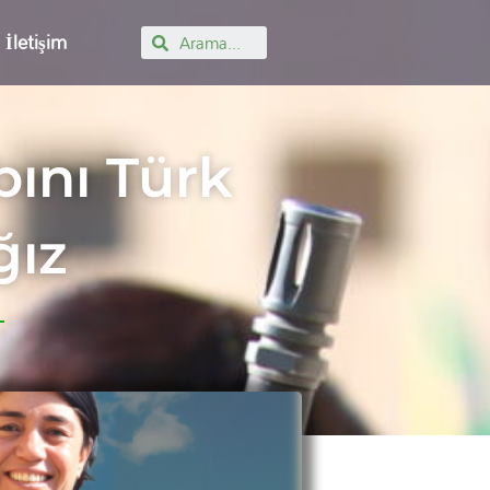
İletişim
Search
bını Türk
ğız