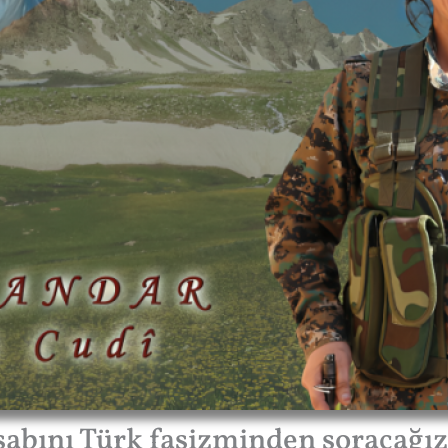
esabını Türk faşizminden soracağız