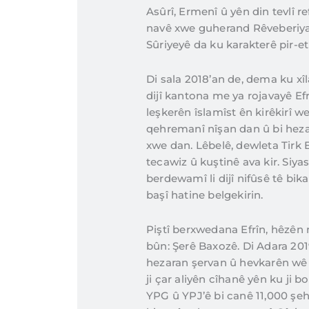
Asûrî, Ermenî û yên din tevlî r
navê xwe guherand Rêveberiya
Sûriyeyê da ku karakterê pir-e
Di sala 2018’an de, dema ku xîl
dijî kantona me ya rojavayê Efr
leşkerên îslamîst ên kirêkirî
qehremanî nîşan dan û bi heza
xwe dan. Lêbelê, dewleta Tirk Ef
tecawiz û kuştinê ava kir. Siy
berdewamî li dijî nifûsê tê bik
başî hatine belgekirin.
Piştî berxwedana Efrîn, hêzên m
bûn: Şerê Baxozê. Di Adara 201
hezaran şervan û hevkarên wê 
ji çar aliyên cîhanê yên ku ji b
YPG û YPJ’ê bi canê 11,000 şe