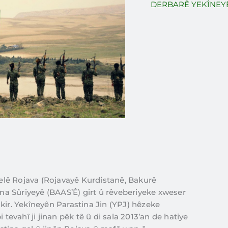
DERBARÊ YEKÎNEYÊ
 gelê Rojava (Rojavayê Kurdistanê, Bakurê
îma Sûriyeyê (BAAS’Ê) girt û rêveberiyeke xweser
kir. Yekîneyên Parastina Jin (YPJ) hêzeke
 tevahî ji jinan pêk tê û di sala 2013’an de hatiye