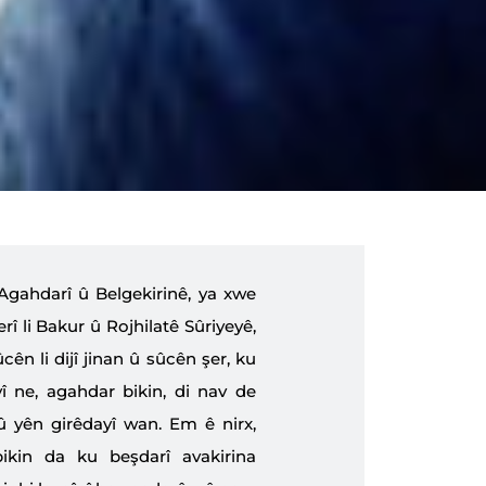
Agahdarî û Belgekirinê, ya xwe
rî li Bakur û Rojhilatê Sûriyeyê,
cên li dijî jinan û sûcên şer, ku
î ne, agahdar bikin, di nav de
û yên girêdayî wan. Em ê nirx,
ikin da ku beşdarî avakirina