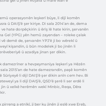
tina gel û jinên Rojava û mafê wan ê
emû operasyonên leşkerî bûye, li dijî komên
sra û DAIŞ’ê şer kiriye. Di sala 2014’an de, dema
 ve hate dorpêçkirin û êrîş lê hate kirin, şervanên
tina Gel (YPG) yên hemû zayendan – roleke çalak
 Di vê demê de, şervanên YPJ’ê ji bo wêrekî û
yî kişandin, û bûn modelek ji bo jinên li
erêveberiyê û azadiya jinan şer dikin.
ek damezrîner a hevpeymaniya leşkerî ya Hêzên
i sala 2015’an de hate damezrandin, paşê komên
 Sûriyeyê li dijî DAIŞ’ê şer dikin anîn cem hev. Bi
weyî ya li dijî DAIŞ’ê, QSD’ê şerê li ser erdê li
r, jin û xelkê herêmên wekî Minbic, Reqa, Dêra
kir.
irreng a etnîkî, ji ber ku jinên ji eslê xwe Ereb,