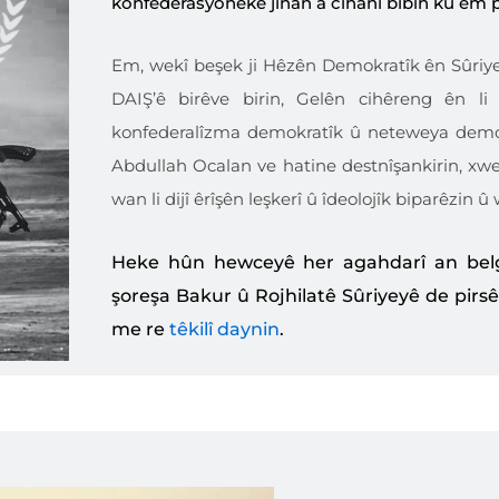
konfederasyoneke jinan a cîhanî bibin ku em p
Em, wekî beşek ji Hêzên Demokratîk ên Sûriyey
DAIŞ’ê birêve birin, Gelên cihêreng ên 
konfederalîzma demokratîk û neteweya demok
Abdullah Ocalan ve hatine destnîşankirin, xw
wan li dijî êrîşên leşkerî û îdeolojîk biparêzin 
Heke hûn hewceyê her agahdarî an belge
şoreşa Bakur û Rojhilatê Sûriyeyê de pirs
me re
têkilî daynin
.