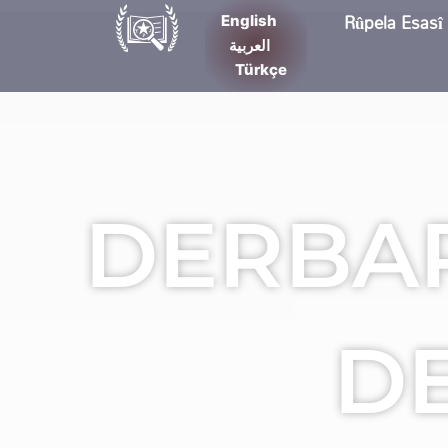
Skip
Rûpela Esasî
English
to
العربية
content
Türkçe
DERBA
D