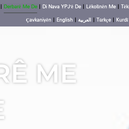
Derbarê Me De
Di Nava YPJ’ê De
Lêkolînên Me
Têki
Çavkaniyên
English
العربية
Türkçe
Kurdî
RÊ ME
E