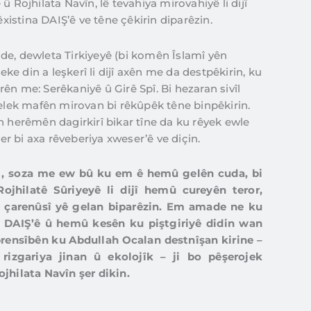
û Rojhilata Navîn, lê tevahiya mirovahiyê li dijî
êxistina DAIŞ’ê ve têne çêkirin diparêzin.
de, dewleta Tirkiyeyê (bi komên Îslamî yên
e din a leşkerî li dijî axên me da destpêkirin, ku
ên me: Serêkaniyê û Girê Spî. Bi hezaran sivîl
gelek mafên mirovan bi rêkûpêk têne binpêkirin.
n herêmên dagirkirî bikar tîne da ku rêyek ewle
 bi axa rêveberiya xweser’ê ve diçin.
 , soza me ew bû ku em ê hemû gelên cuda, bi
ojhilatê Sûriyeyê li dijî hemû cureyên teror,
fê çarenûsî yê gelan biparêzin. Em amade ne ku
î DAIŞ’ê û hemû kesên ku piştgiriyê didin wan
prensîbên ku Abdullah Ocalan destnîşan kirine –
rizgariya jinan û ekolojîk – ji bo pêşerojek
jhilata Navîn şer dikin.