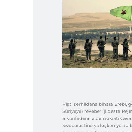
Piştî serhildana bihara Erebî,
Sûriyeyê) rêveberî ji destê Rej
a konfederal a demokratîk ava 
xweparastinê ya leşkerî ye ku bi