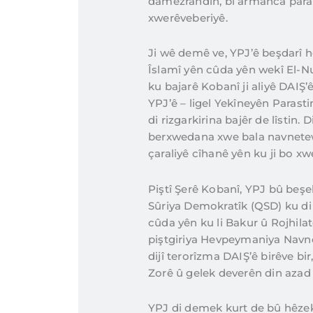
damezrandin, bi armanca paras
xwerêveberiyê.
Ji wê demê ve, YPJ’ê beşdarî h
Îslamî yên cûda yên wekî El-Nu
ku bajarê Kobanî ji aliyê DAIŞ’ê
YPJ’ê – ligel Yekîneyên Paras
di rizgarkirina bajêr de lîstin.
berxwedana xwe bala navnetewe
çaraliyê cîhanê yên ku ji bo xw
Piştî Şerê Kobanî, YPJ bû beş
Sûriya Demokratîk (QSD) ku d
cûda yên ku li Bakur û Rojhilatê
piştgiriya Hevpeymaniya Navnete
dijî terorîzma DAIŞ’ê birêve bi
Zorê û gelek deverên din azad 
YPJ di demek kurt de bû hêzek p