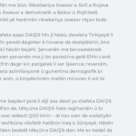
efên me bûn. Rêveberiya Xweser a Sivîl a Rojava
 Xweser a demokratîk a Bakur û Rojhilatê
tnîkî yê herêmên rêveberiya xweser nîşan bide.
afeta qaşo DAIŞ’ê hîn jî hebû, dewleta Tirkiyeyê li
în şerekî dagirker ê hovane da destpêkirin, kire
 wekî hêzên bejahî. Şervanên me berxwedanek
ran şervanên me ji bo parastina gelê Efrîn canê
rîn dagir kir, pergalek li ser îşkence, revandin,
aseta asîmîlasyonê û guhertina demografîk bi
ar anîn, û binpêkirinên mafên mirovan li wir bi
e beşdarî şerê li dijî axa dawî ya xîlafeta DAIŞ’ê
9’an de, têkçûna DAIŞ’ê hate ragihandin û bi
xwe radestî QSD kirin – di nav wan de welatiyên
o tevlîbûna xîlafetê hatibûn Iraq û Sûriyeyê. Hêzên
hîdan bedelê têkçûna DAIŞ’ê dan. Me ev bedel da