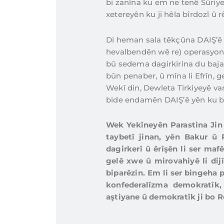
bi zanîna ku em ne tenê Sûriye 
xetereyên ku ji hêla bîrdozî û r
Di heman sala têkçûna DAIŞ’ê 
hevalbendên wê re) operasyonek
bû sedema dagirkirina du bajar
bûn penaber, û mîna li Efrîn, 
Wekî din, Dewleta Tirkiyeyê va
bide endamên DAIŞ’ê yên ku ber
Wek Yekîneyên Parastina Jin
taybetî jinan, yên Bakur û R
dagirkerî û êrîşên li ser ma
gelê xwe û mirovahiyê li dij
biparêzin. Em li ser bingeha 
konfederalîzma demokratîk, 
aştiyane û demokratîk ji bo Ro