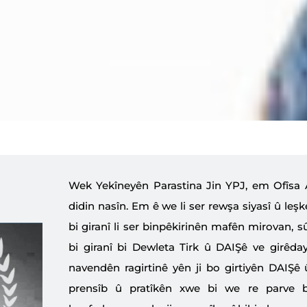
Wek Yekîneyên Parastina Jin YPJ, em Ofîsa 
didin nasîn. Em ê we li ser rewşa siyasî û leşke
bi giranî li ser binpêkirinên mafên mirovan, sû
bi giranî bi Dewleta Tirk û DAIŞê ve girêday
navendên ragirtinê yên ji bo girtiyên DAIŞê 
prensîb û pratîkên xwe bi we re parve b