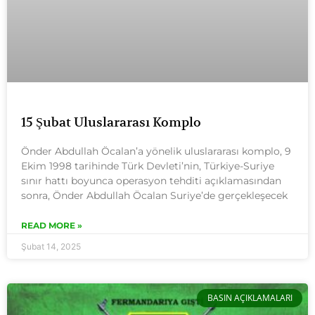
15 Şubat Uluslararası Komplo
Önder Abdullah Öcalan’a yönelik uluslararası komplo, 9
Ekim 1998 tarihinde Türk Devleti’nin, Türkiye-Suriye
sınır hattı boyunca operasyon tehditi açıklamasından
sonra, Önder Abdullah Öcalan Suriye’de gerçekleşecek
READ MORE »
Şubat 14, 2025
BASIN AÇIKLAMALARI