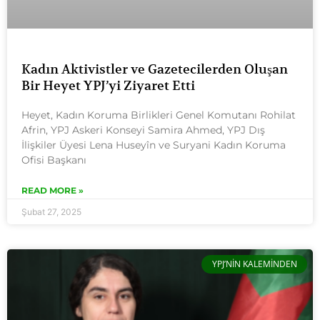
Kadın Aktivistler ve Gazetecilerden Oluşan
Bir Heyet YPJ’yi Ziyaret Etti
Heyet, Kadın Koruma Birlikleri Genel Komutanı Rohilat
Afrin, YPJ Askeri Konseyi Samira Ahmed, YPJ Dış
İlişkiler Üyesi Lena Huseyîn ve Suryani Kadın Koruma
Ofisi Başkanı
READ MORE »
Şubat 27, 2025
YPJ’NIN KALEMINDEN