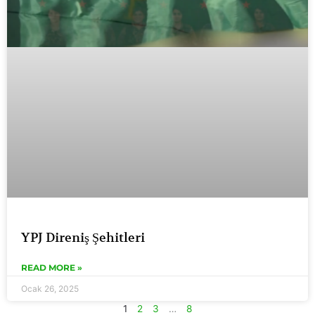
YPJ Direniş Şehitleri
READ MORE »
Ocak 26, 2025
1
2
3
…
8