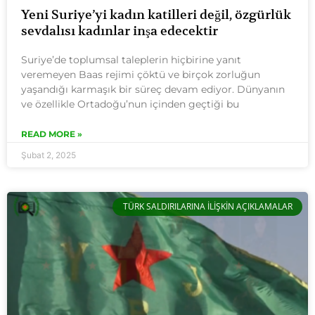
Yeni Suriye’yi kadın katilleri değil, özgürlük
sevdalısı kadınlar inşa edecektir
Suriye’de toplumsal taleplerin hiçbirine yanıt
veremeyen Baas rejimi çöktü ve birçok zorluğun
yaşandığı karmaşık bir süreç devam ediyor. Dünyanın
ve özellikle Ortadoğu’nun içinden geçtiği bu
READ MORE »
Şubat 2, 2025
TÜRK SALDIRILARINA İLİŞKİN AÇIKLAMALAR