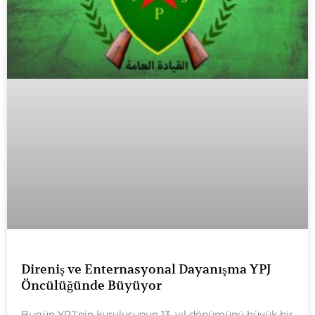
Direniş ve Enternasyonal Dayanışma YPJ
Öncülüğünde Büyüyor
Bugün YPJ’nin kuruluşunun 13. yıl dönümünü büyük bir