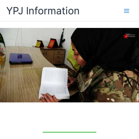
İçeriğe
YPJ Information
atla